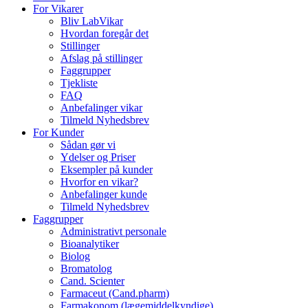
For Vikarer
Bliv LabVikar
Hvordan foregår det
Stillinger
Afslag på stillinger
Faggrupper
Tjekliste
FAQ
Anbefalinger vikar
Tilmeld Nyhedsbrev
For Kunder
Sådan gør vi
Ydelser og Priser
Eksempler på kunder
Hvorfor en vikar?
Anbefalinger kunde
Tilmeld Nyhedsbrev
Faggrupper
Administrativt personale
Bioanalytiker
Biolog
Bromatolog
Cand. Scienter
Farmaceut (Cand.pharm)
Farmakonom (lægemiddelkyndige)