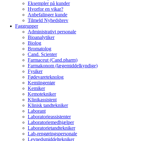
Eksempler på kunder
Hvorfor en vikar?
Anbefalinger kunde
Tilmeld Nyhedsbrev
Faggrupper
Administrativt personale
Bioanalytiker
Biolog
Bromatolog
Cand. Scienter
Farmaceut (Cand.pharm)
Farmakonom (lægemiddelkyndige)
Fysiker
Fødevareteknolog
Kemiingeniør
Kemiker
Kemotekniker
Klinikassistent
Klinisk tandtekniker
Laborant
Laboratorieassistenter
Laboratoriemedhjælper
Laboratorietandtekniker
Lab-rengøringspersonale
Levnedsmiddeltekniker