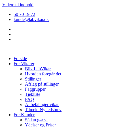
Videre til indhold
50 70 19 72
kunde@labvikar.dk
Forside
For Vikarer
Bliv LabVikar
Hvordan foregår det
Stillinger
Afslag på stillinger
Faggrupper
Tjekliste
FAQ
Anbefalinger vikar
Tilmeld Nyhedsbrev
For Kunder
Sådan gør vi
Ydelser og Priser