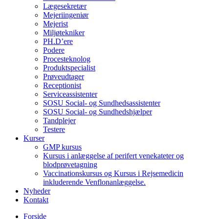
Lægesekretær
Mejeriingeniør
Mejerist
Miljøtekniker
PH.D’ere
Podere
Procesteknolog
Produktspecialist
Prøveudtager
Receptionist
Serviceassistenter
SOSU Social- og Sundhedsassistenter
SOSU Social- og Sundhedshjælper
Tandplejer
Testere
Kurser
GMP kursus
Kursus i anlæggelse af perifert venekateter og
blodprøvetagning
Vaccinationskursus og Kursus i Rejsemedicin
inkluderende Venflonanlæggelse.
Nyheder
Kontakt
Forside