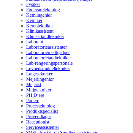
Fysiker
Fødevareteknolog
Kemiingeniør
Kemiker
Kemotekniker
Klinikassistent
Klinisk tandtekniker
Laborant
Laboratorieassistenter
Laboratoriemedhjælper
Laboratorietandtekniker
Lab-rengøringspersonale
Levnedsmiddeltekniker
Lægesekretær
Mejeriingeniør
Mejerist
Miljøtekniker
PH.D’ere
Podere
Procesteknolog
Produktspecialist
Prøveudtager
Receptionist
Serviceassistenter
SOSU Social- og Sundhedsassistenter