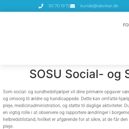
50 70 19 72
kunde@labvikar.dk
FO
SOSU Social- og 
Som social- og sundhedshjælper vil dine primære opgaver være
og omsorg til ældre og handicappede. Dette kan omfatte hjæl
pleje, medicinadministration, og støtte til daglige aktiviteter. Du
en vigtig rolle i at observere og rapportere ændringer i borgern
helbredstilstand, hvilket er afgørende for at sikre, at de får d
pleje.