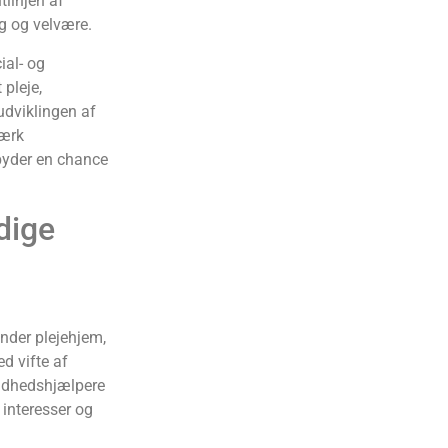
tlinjen af
g og velvære.
ial- og
pleje,
udviklingen af
tærk
lbyder en chance
dige
nder plejehjem,
d vifte af
undhedshjælpere
e interesser og