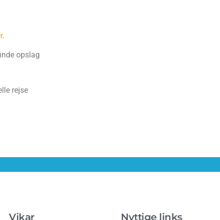
r
.
finde opslag
lle rejse
Vikar
Nyttige links