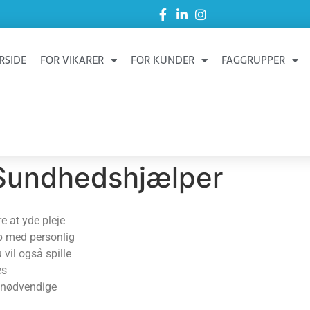
RSIDE
FOR VIKARER
FOR KUNDER
FAGGRUPPER
Sundhedshjælper
 at yde pleje
p med personlig
 vil også spille
es
en nødvendige