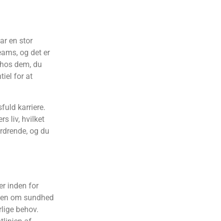
ar en stor
ams, og det er
d hos dem, du
iel for at
uld karriere.
s liv, hvilket
fordrende, og du
r inden for
viden om sundhed
rlige behov.