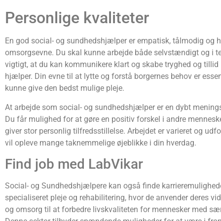
Personlige kvaliteter
En god social- og sundhedshjælper er empatisk, tålmodig og h
omsorgsevne. Du skal kunne arbejde både selvstændigt og i te
vigtigt, at du kan kommunikere klart og skabe tryghed og tilli
hjælper. Din evne til at lytte og forstå borgernes behov er essent
kunne give den bedst mulige pleje.
At arbejde som social- og sundhedshjælper er en dybt meningsf
Du får mulighed for at gøre en positiv forskel i andre mennesker
giver stor personlig tilfredsstillelse. Arbejdet er varieret og ud
vil opleve mange taknemmelige øjeblikke i din hverdag.
Find job med LabVikar
Social- og Sundhedshjælpere kan også finde karrieremulighede
specialiseret pleje og rehabilitering, hvor de anvender deres 
og omsorg til at forbedre livskvaliteten for mennesker med sæ