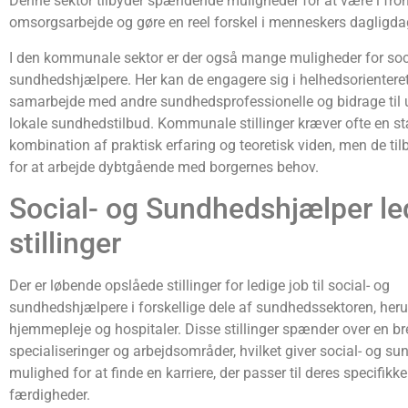
Denne sektor tilbyder spændende muligheder for at være i fron
omsorgsarbejde og gøre en reel forskel i menneskers dagligda
I den kommunale sektor er der også mange muligheder for soc
sundhedshjælpere. Her kan de engagere sig i helhedsorienteret 
samarbejde med andre sundhedsprofessionelle og bidrage til 
lokale sundhedstilbud. Kommunale stillinger kræver ofte en s
kombination af praktisk erfaring og teoretisk viden, men de ti
for at arbejde dybtgående med borgernes behov.
Social- og Sundhedshjælper le
stillinger
Der er løbende opslåede stillinger for ledige job til social- og
sundhedshjælpere i forskellige dele af sundhedssektoren, heru
hjemmepleje og hospitaler. Disse stillinger spænder over en bre
specialiseringer og arbejdsområder, hvilket giver social- og s
mulighed for at finde en karriere, der passer til deres specifikk
færdigheder.