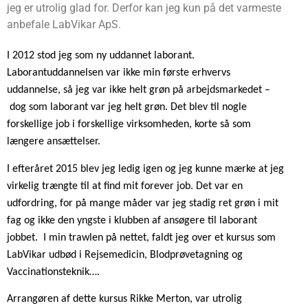
jeg er utrolig glad for. Derfor kan jeg kun på det varmeste
anbefale LabVikar ApS.
I 2012 stod jeg som ny uddannet laborant.
Laborantuddannelsen var ikke min første erhvervs
uddannelse, så jeg var ikke helt grøn på arbejdsmarkedet –
dog som laborant var jeg helt grøn. Det blev til nogle
forskellige job i forskellige virksomheden, korte så som
længere ansættelser.
I efteråret 2015 blev jeg ledig igen og jeg kunne mærke at jeg
virkelig trængte til at find mit forever job. Det var en
udfordring, for på mange måder var jeg stadig ret grøn i mit
fag og ikke den yngste i klubben af ansøgere til laborant
jobbet.
I min trawlen på nettet, faldt jeg over et kursus som
LabVikar udbød i Rejsemedicin, Blodprøvetagning og
Vaccinationsteknik….
Arrangøren af dette kursus Rikke Merton, var utrolig