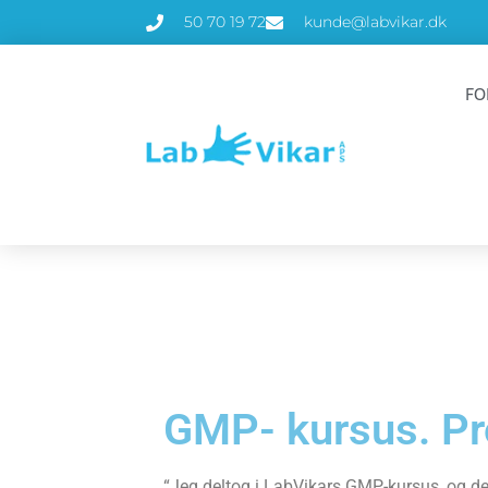
50 70 19 72
kunde@labvikar.dk
FO
GMP- kursus. Pro
“Jeg deltog i LabVikars GMP-kursus, og det