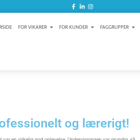
RSIDE
FOR VIKARER
FOR KUNDER
FAGGRUPPER
fessionelt og lærerigt!
 var en virkelig god oplevelse. Undervisningen var grundig, så