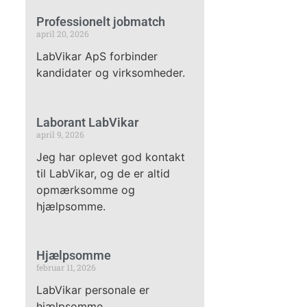
Professionelt jobmatch
april 20, 2026
LabVikar ApS forbinder
kandidater og virksomheder.
Laborant LabVikar
april 9, 2026
Jeg har oplevet god kontakt
til LabVikar, og de er altid
opmærksomme og
hjælpsomme.
Hjælpsomme
februar 11, 2026
LabVikar personale er
hjælpsomme