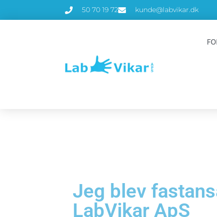
50 70 19 72
kunde@labvikar.dk
FO
Jeg blev fastansa
LabVikar ApS