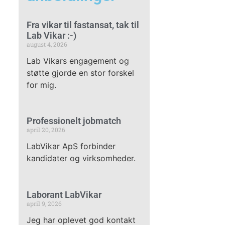
Fra vikar til fastansat, tak til
Lab Vikar :-)
august 4, 2026
Lab Vikars engagement og
støtte gjorde en stor forskel
for mig.
Professionelt jobmatch
april 20, 2026
LabVikar ApS forbinder
kandidater og virksomheder.
Laborant LabVikar
april 9, 2026
Jeg har oplevet god kontakt