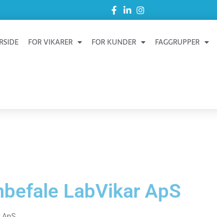
RSIDE
FOR VIKARER
FOR KUNDER
FAGGRUPPER
nbefale LabVikar ApS
r ApS.