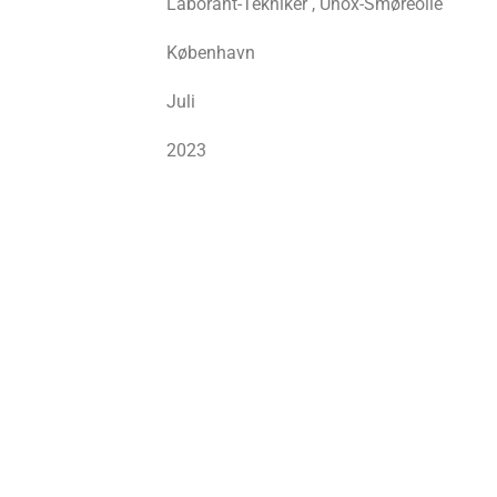
Laborant-Tekniker , Unox-Smøreolie
København
Juli
2023