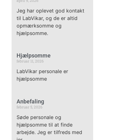
april 9, 2026
Jeg har oplevet god kontakt
til LabVikar, og de er altid
opmærksomme og
hjælpsomme.
Hjælpsomme
februar 11, 2026
LabVikar personale er
hjælpsomme
Anbefaling
februar 5, 2026
Søde personale og
hjælpsomme til at finde
arbejde. Jeg er tilfreds med
jer.