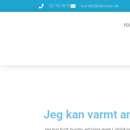
50 70 19 72
kunde@labvikar.dk
FO
Jeg kan varmt a
Jeg har haft positiv erfaring med LabVika