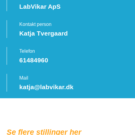
LabVikar ApS
Kontakt person
Katja Tvergaard
Telefon
61484960
Mail
katja@labvikar.dk
Se flere stillinger her