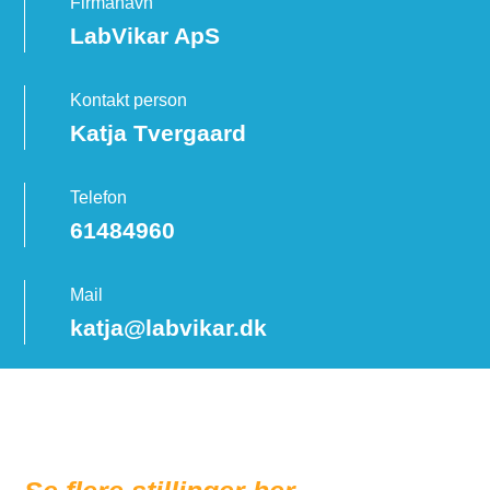
Firmanavn
LabVikar ApS
Kontakt person
Katja Tvergaard
Telefon
61484960
Mail
katja@labvikar.dk