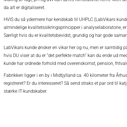
da alt er digitaliseret.
HVIS du så ydermere har kendskab til UHPLC (LabVikars kun
almindelige kvalitetssikringsprincipper i analyselaboratorie, e
Særligt hvis du er kvalitetsbevidst, grundig og har gode sama
LabVikars kunde ønsker en vikar her og nu, men er samtidig på
hvis DU viser at du er ”det perfekte match” kan du ende ud m
kunde har ordnede forhold med overenskomst, pension, fritval
Fabrikken ligger i en by i Midtjylland ca. 40 kilometer fra Årh
registreret? Er du interesseret? Så send straks et par ord til k
stærke IT-kundskaber.