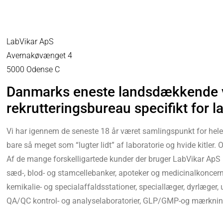
LabVikar ApS
Avernakøvænget 4
5000 Odense C
Danmarks eneste landsdækkende v
rekrutteringsbureau specifikt for 
Vi har igennem de seneste 18 år været samlingspunkt for hele
bare så meget som “lugter lidt” af laboratorie og hvide kitler
Af de mange forskelligartede kunder der bruger LabVikar ApS 
sæd-, blod- og stamcellebanker, apoteker og medicinalkoncerne
kemikalie- og specialaffaldsstationer, speciallæger, dyrlæger, 
QA/QC kontrol- og analyselaboratorier, GLP/GMP-og mærkningsa