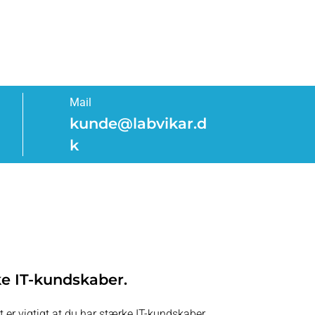
Mail
kunde@labvikar.d
k
e IT-kundskaber.
er vigtigt at du har stærke IT-kundskaber,