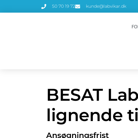
50 70 19 72
kunde@labvikar.dk
FO
BESAT Labo
lignende ti
Ansøgningsfrist