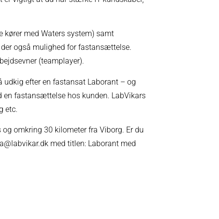
de kører med Waters system) samt
r der også mulighed for fastansættelse.
rbejdsevner (teamplayer).
 udkig efter en fastansat Laborant – og
ed en fastansættelse hos kunden. LabVikars
g etc.
us og omkring 30 kilometer fra Viborg. Er du
atja@labvikar.dk med titlen: Laborant med