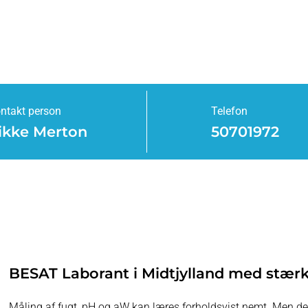
ntakt person
Telefon
ikke Merton
50701972
BESAT Laborant i Midtjylland med stærk
Måling af fugt, pH og aW kan læres forholdsvist nemt. Men det 