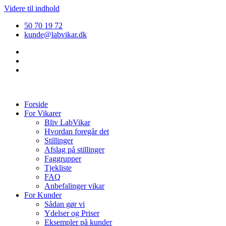
Videre til indhold
50 70 19 72
kunde@labvikar.dk
Forside
For Vikarer
Bliv LabVikar
Hvordan foregår det
Stillinger
Afslag på stillinger
Faggrupper
Tjekliste
FAQ
Anbefalinger vikar
For Kunder
Sådan gør vi
Ydelser og Priser
Eksempler på kunder