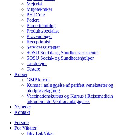
Mejerist
Miljøtekniker
PH.D’ere
Podere
Procesteknolog
Produktspecialist
Prøveudtager
Receptionist
Serviceassistenter
SOSU Social- og Sundhedsassistenter
SOSU Social- og Sundhedshjælper
Tandplejer
Testere
Kurser
GMP kursus
Kursus i anlæggelse af perifert venekateter og
blodprøvetagning
Vaccinationskursus og Kursus i Rejsemedicin
inkluderende Venflonanlæggelse.
Nyheder
Kontakt
Forside
For Vikarer
Bliv LabVikar