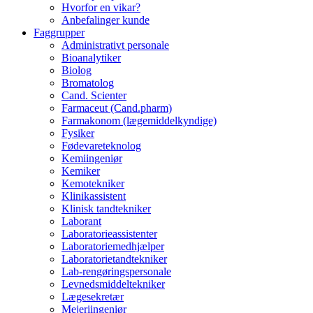
Hvorfor en vikar?
Anbefalinger kunde
Faggrupper
Administrativt personale
Bioanalytiker
Biolog
Bromatolog
Cand. Scienter
Farmaceut (Cand.pharm)
Farmakonom (lægemiddelkyndige)
Fysiker
Fødevareteknolog
Kemiingeniør
Kemiker
Kemotekniker
Klinikassistent
Klinisk tandtekniker
Laborant
Laboratorieassistenter
Laboratoriemedhjælper
Laboratorietandtekniker
Lab-rengøringspersonale
Levnedsmiddeltekniker
Lægesekretær
Mejeriingeniør