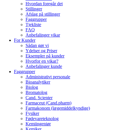
Hvordan foregår det
Stillinger
Afslag på stillinger
Faggrupper
Tjekliste
FAQ
Anbefalinger vikar
For Kunder
Sådan gør vi
Ydelser og Priser
Eksempler på kunder
Hvorfor en vikar?
Anbefalinger kunde
Faggrupper
Administrativt personale
Bioanalytiker
Biolog
Bromatolog
Cand. Scienter
Farmaceut (Cand.pharm)
Farmakonom (lægemiddelkyndige)
Fysiker
Fødevareteknolog
Kemiingeniør
Kemiker