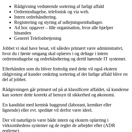
Rådgivning vedrørende sortering af farligt affald
Ordremodtagelse, telefonisk og via web.
Intern ordrehåndtering.
Registrering og styring af udlejningsemballager.
Ad hoc opgaver – lille organisation, hvor alle hjælper
hinanden
Generel Telefonbetjening
Jobbet vi skal have besat, vil således primært være administrativt,
hvor du i første omgang skal oplæres i og deltage i intern
ordremodtagelse og ordrehåndtering og dertil hørende IT systemer.
Efterhånden som du bliver fortrolig med dette vil også ekstern
rådgivning af kunder omkring sortering af det farlige affald blive en
del af jobbet.
Rådgivningen går primært ud på at klassificere affaldet, så kunderne
kan sortere dette korrekt af hensyn til sikkerhed og økonomi.
En kandidat med kemisk baggrund (laborant, kemiker eller
lignende) eller evt. speditør vil derfor være ideel.
Der vil naturligvis være både intern og ekstern oplæring i
virksomhedens systemer og de regler de arbejder efter (ADR
reglerne).