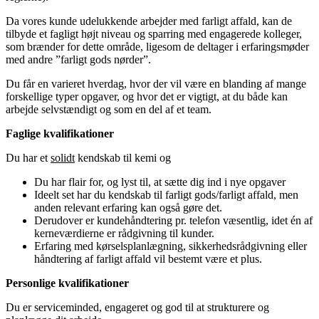
Da vores kunde udelukkende arbejder med farligt affald, kan de
tilbyde et fagligt højt niveau og sparring med engagerede kolleger,
som brænder for dette område, ligesom de deltager i erfaringsmøder
med andre ”farligt gods nørder”.
Du får en varieret hverdag, hvor der vil være en blanding af mange
forskellige typer opgaver, og hvor det er vigtigt, at du både kan
arbejde selvstændigt og som en del af et team.
Faglige kvalifikationer
Du har et
solidt
kendskab til kemi og
Du har flair for, og lyst til, at sætte dig ind i nye opgaver
Ideelt set har du kendskab til farligt gods/farligt affald, men
anden relevant erfaring kan også gøre det.
Derudover er kundehåndtering pr. telefon væsentlig, idet én af
kerneværdierne er rådgivning til kunder.
Erfaring med kørselsplanlægning, sikkerhedsrådgivning eller
håndtering af farligt affald vil bestemt være et plus.
Personlige kvalifikationer
Du er serviceminded, engageret og god til at strukturere og