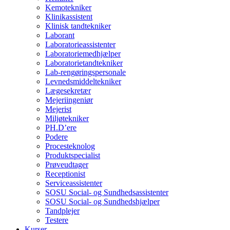
Kemotekniker
Klinikassistent
Klinisk tandtekniker
Laborant
Laboratorieassistenter
Laboratoriemedhjælper
Laboratorietandtekniker
Lab-rengøringspersonale
Levnedsmiddeltekniker
Lægesekretær
Mejeriingeniør
Mejerist
Miljøtekniker
PH.D’ere
Podere
Procesteknolog
Produktspecialist
Prøveudtager
Receptionist
Serviceassistenter
SOSU Social- og Sundhedsassistenter
SOSU Social- og Sundhedshjælper
Tandplejer
Testere
Kurser