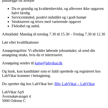
planlægge dit arbejde
Du er grundig og kvalitetsbevidst, og afleverer ikke opgaven
halvt færdig
Serviceminded, positivt indstillet og i godt humør
Struktureret og trives med varierende opgaver
Fleksibel og stabil.
Arbejdstid: Mandag til torsdag 7.30 til 15.30 – Fredag 7.30 til 12.30
Løn efter kvalifikationer
Ansøgningsfrist: Vi afholder løbende jobsamtaler, så send din
ansøgning straks, hvis du er interesseret.
Ansøgning sendes til
katja@labvikar.dk
Og husk, kun kandidater som er fuldt oprettede og registreret hos
LabVikar kommer i betragtning.
Du opretter dig hos LabVikar her:
Bliv LabVikar – LabVikar
LabVikar ApS
Avernakøvænget 4
5000 Odense C