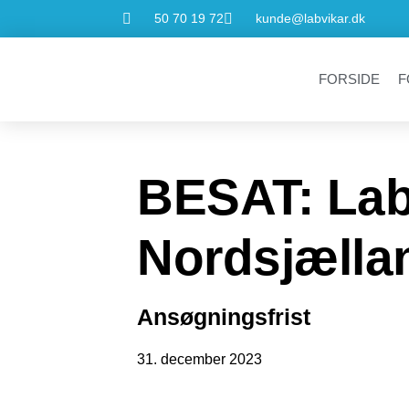
50 70 19 72
kunde@labvikar.dk
FORSIDE
F
BESAT: Labo
Nordsjælla
Ansøgningsfrist
31. december 2023