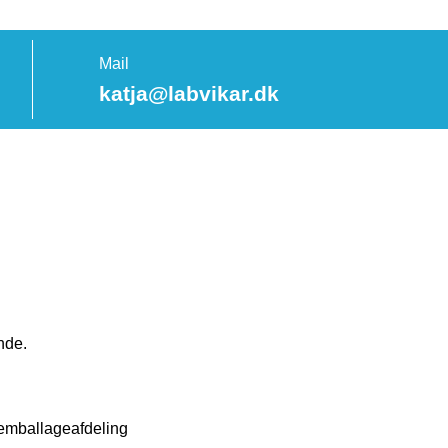
Mail
katja@labvikar.dk
nde.
s emballageafdeling