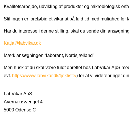
Kvalitetsarbejde, udvikling af produkter og mikrobiologisk erfar
Stillingen er foreløbig et vikariat på fuld tid med mulighed for
Har du interesse i denne stilling, skal du sende din ansøgning 
Katja@labvikar.dk
Mærk ansøgningen “laborant, Nordsjælland”
Men husk at du skal være fuldt oprettet hos LabVikar ApS med
evt.
https://www.labvikar.dk/tjekliste/
) for at vi viderebringer d
LabVikar ApS
Avernakøvænget 4
5000 Odense C