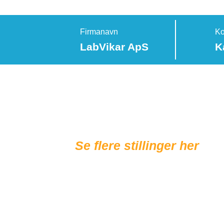
Firmanavn
Ko
LabVikar ApS
K
Se flere stillinger her