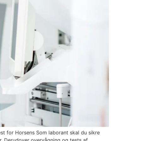
st for Horsens Som laborant skal du sikre
er. Derudover overvågning og tests af