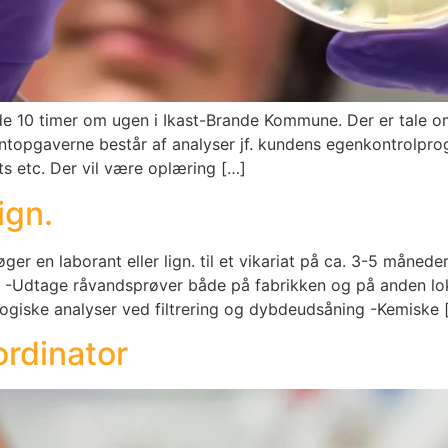
jde 10 timer om ugen i Ikast-Brande Kommune. Der er tale 
antopgaverne består af analyser jf. kundens egenkontrolpro
s etc. Der vil være oplæring […]
ign.
øger en laborant eller lign. til et vikariat på ca. 3-5 måned
: -Udtage råvandsprøver både på fabrikken og på anden lok
ogiske analyser ved filtrering og dybdeudsåning -Kemiske 
ordinator