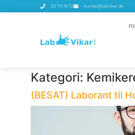
50 70 19 72
kunde@labvikar.dk
FO
Kategori:
Kemiker
(BESAT) Laborant til 