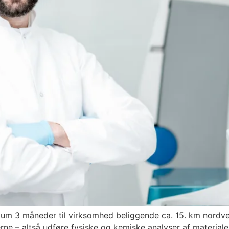
imum 3 måneder til virksomhed beliggende ca. 15. km nordve
rne – altså udføre fysiske og kemiske analyser af material