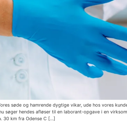
n Vores søde og hamrende dygtige vikar, ude hos vores kun
i nu søger hendes afløser til en laborant-opgave i en virks
ca. 30 km fra Odense C […]