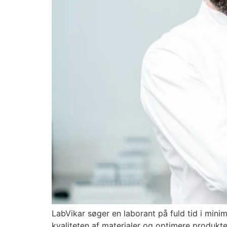
LabVikar søger en laborant på fuld tid i min
kvaliteten af materialer og optimere produkte