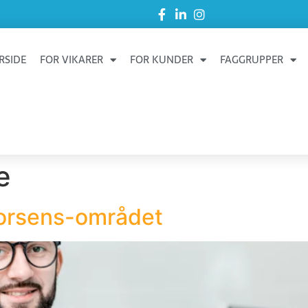
RSIDE
FOR VIKARER
FOR KUNDER
FAGGRUPPER
e
Horsens-området