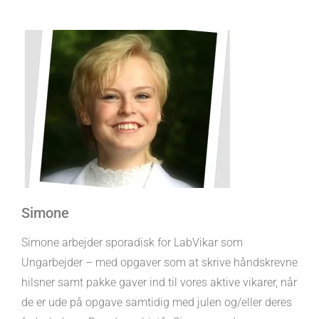
Simone
Simone arbejder sporadisk for LabVikar som
Ungarbejder – med opgaver som at skrive håndskrevne
hilsner samt pakke gaver ind til vores aktive vikarer, når
de er ude på opgave samtidig med julen og/eller deres