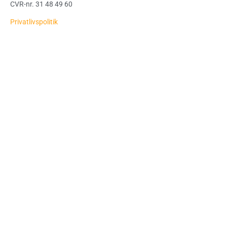
CVR-nr. 31 48 49 60
Privatlivspolitik
Vikar
Bliv LabVikar
Ofte stillede spørgsmål
Udtalelser vikar
Nyttige links
Ledige stillinger
Kurser
Kunde priser