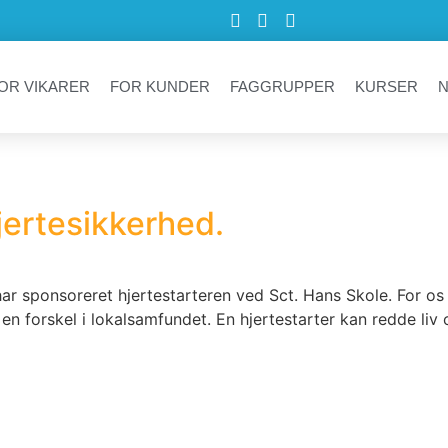
OR VIKARER
FOR KUNDER
FAGGRUPPER
KURSER
jertesikkerhed.
r har sponsoreret hjertestarteren ved Sct. Hans Skole. For 
 forskel i lokalsamfundet. En hjertestarter kan redde liv o