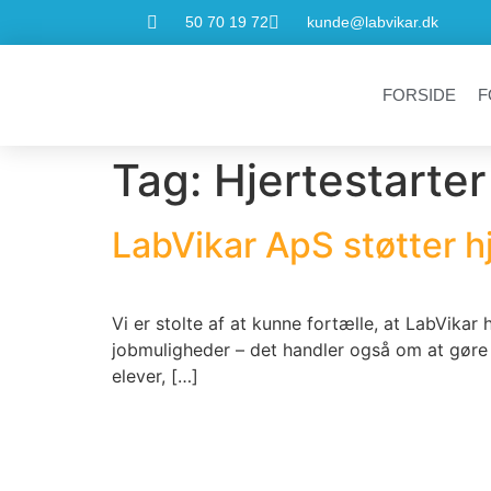
50 70 19 72
kunde@labvikar.dk
FORSIDE
F
Tag:
Hjertestarter
LabVikar ApS støtter h
Vi er stolte af at kunne fortælle, at LabVika
jobmuligheder – det handler også om at gøre en
elever, […]