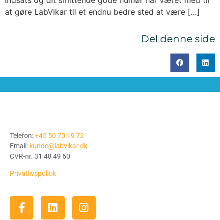
indsats og dit smittende gode humør har været med til
at gøre LabVikar til et endnu bedre sted at være […]
Del denne side
Telefon:
+45 50 70 19 72
Email:
kunde@labvikar.dk
CVR-nr. 31 48 49 60
Privatlivspolitik