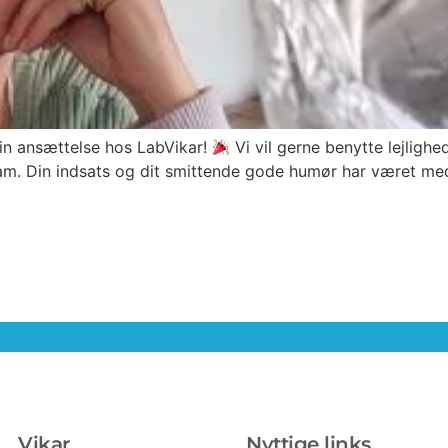
din ansættelse hos LabVikar!
Vi vil gerne benytte lejlighe
am. Din indsats og dit smittende gode humør har været med 
Vikar
Nyttige links