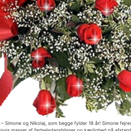
r – Simone og Nikolaj, som begge fylder 18 år! Simone fejr
ligvis masser af fødselsdagshilsner og kærlighed på afstan