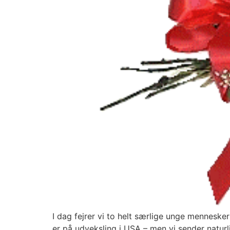
I dag fejrer vi to helt særlige unge menneske
er på udveksling i USA – men vi sender natur