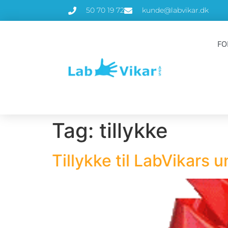
50 70 19 72
kunde@labvikar.dk
FO
Tag:
tillykke
Tillykke til LabVikars 