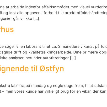
 at arbejde indenfor affaldsområdet med visuel vurdering
 og løst alle opgaver, i forhold til korrekt affaldshåndteri
geniør går vi ikke […]
rhus
e søger vi en laborant til et ca. 3 måneders vikariat på fu
 daglige drift og kvalitetssikringsarbejde. Dine primære op
ske analyser, herunder autotitreringer […]
ignende til Østfyn
kstra lab” fra på mandag og nogle dage frem, til at udstans
dt – men vores kunde har virkeligt brug for en vikar, der kan