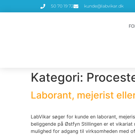
50 70 19 72
kunde@labvikar.dk
FO
Kategori:
Procest
Laborant, mejerist elle
LabVikar søger for kunde en laborant, mejeris
beliggende på Østfyn Stillingen er et vikariat
mulighed for adgang til virksomheden med off