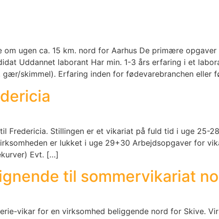
age om ugen ca. 15 km. nord for Aarhus De primære opgaver 
didat Uddannet laborant Har min. 1-3 års erfaring i et labo
, gær/skimmel). Erfaring inden for fødevarebranchen eller 
dericia
l Fredericia. Stillingen er et vikariat på fuld tid i uge 25-
irksomheden er lukket i uge 29+30 Arbejdsopgaver for vikar
kurver) Evt. […]
lignende til sommervikariat no
rie-vikar for en virksomhed beliggende nord for Skive. V