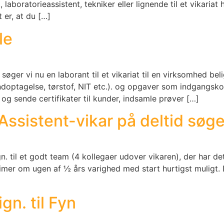
t, laboratorieassistent, tekniker eller lignende til et vikar
 er, at du […]
le
søger vi nu en laborant til et vikariat til en virksomhed be
andoptagelse, tørstof, NIT etc.). og opgaver som indgangsko
 og sende certifikater til kunder, indsamle prøver […]
sistent-vikar på deltid søge
n. til et godt team (4 kollegaer udover vikaren), der har d
 timer om ugen af ½ års varighed med start hurtigst muligt.
gn. til Fyn